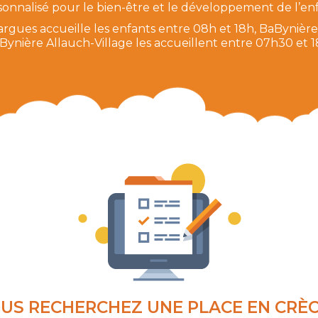
sonnalisé pour le bien-être et le développement de l’enf
rgues accueille les enfants entre 08h et 18h, BaBynière
Bynière Allauch-Village les accueillent entre 07h30 et 1
US RECHERCHEZ UNE PLACE EN CRÈ