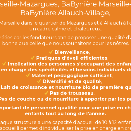
eille-Mazargues, BaBynière Marseille
BaBynière Allauch-Village,
Marseille dans le quartier de Mazargues et à Allauch à l’
un cadre calme et chaleureux.
réées par les fondateurs afin de proposer une qualité d’
bonne que celle que nous souhaitons pour les nôtres.
Bienveillance
,
Pratiques d’éveil efficientes
,
Implication des personnes s’occupant des enfan
 en charge des spécificités et besoins individuels 
Matériel pédagogique suffisant
,
Diversifié et de qualité
,
Lait de croissance et nourriture bio de première qu
Pas de trousseau
,
Pas de couche ou de nourriture à apporter par les p
mportant de personnel qualifié pour une prise en c
enfants tout au long de l’année.
aque structure a une capacité d’accueil de 10 à 12 enfan
accueilli permet d’individualiser la prise en charge en