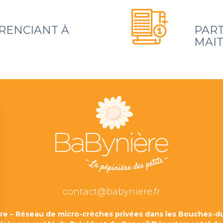
RENCIANT À
PART
MAIT
contact@babyniere.fr
re – Réseau de micro-crèches privées dans les Bouches-d