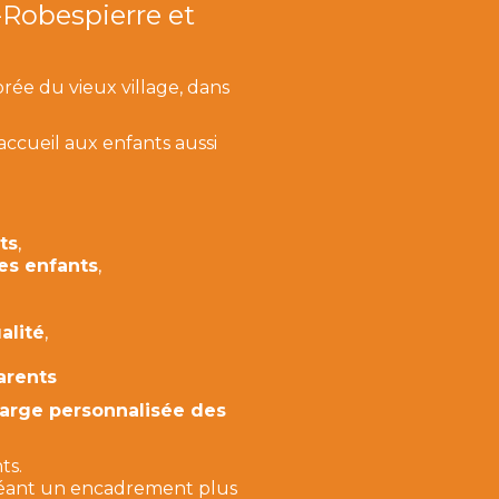
-Robespierre et
orée du vieux village, dans
accueil aux enfants aussi
ts
,
des enfants
,
alité
,
arents
harge personnalisée des
ts.
 créant un encadrement plus