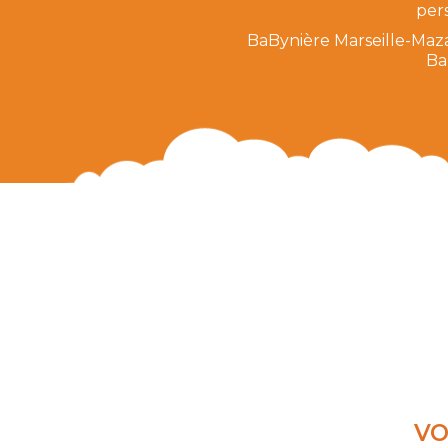
per
BaBynière Marseille-Maza
Ba
VO