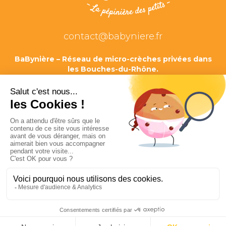
contact@babyniere.fr
BaBynière – Réseau de micro-crèches privées dans
les Bouches-du-Rhône.
Établissements autorisés par arrêté du Président du
Conseil Départemental des Bouches-du-Rhône.
SAS AMANDIER-SE
– RCS Marseille 829 512 904 –
Agrément n°23104MIC – 22 mai 2023 – Bouches-du-
Rhône.
SAS BAOBAB-SE
– RCS Marseille 899 024 608 –
Agrément n°23089MIC – 15 juin 2023 – Bouches-du-
Rhône.
SAS CÈDRE-SE
– RCS Marseille 949 164 263 – Agrément
n°24053MIC – 27 février 2024 – Bouches-du-Rhône.
Copyright © 2019-2026 BAOBAB-SE. Tous droits réservés. |
Conception :
CreaCom Design