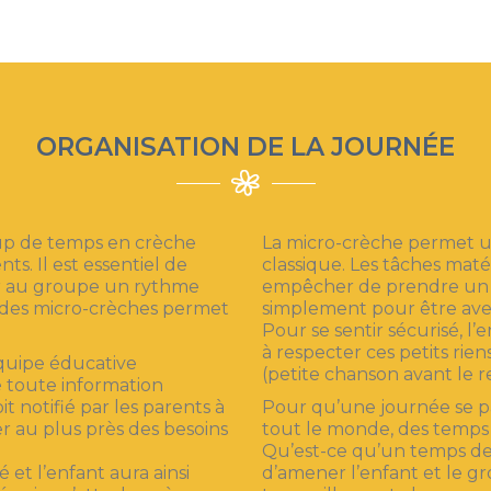
ORGANISATION DE LA JOURNÉE
up de temps en crèche
La micro-crèche permet un
s. Il est essentiel de
classique. Les tâches mat
r au groupe un rythme
empêcher de prendre un 
l des micro-crèches permet
simplement pour être avec 
Pour se sentir sécurisé, l’
à respecter ces petits rien
équipe éducative
(petite chanson avant le re
ue toute information
 notifié par les parents à
Pour qu’une journée se 
er au plus près des besoins
tout le monde, des temps d
Qu’est-ce qu’un temps de t
 et l’enfant aura ainsi
d’amener l’enfant et le gr