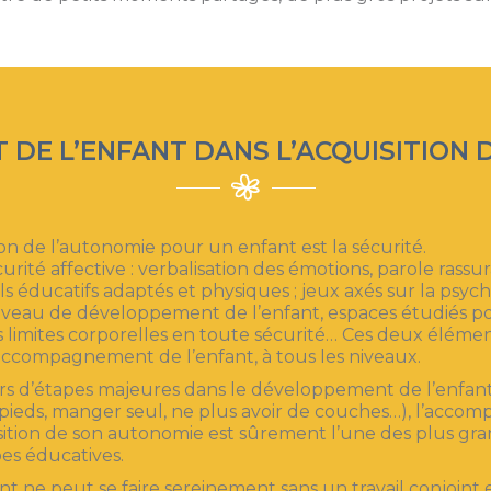
DE L’ENFANT DANS L’ACQUISITION 
ion de l’autonomie pour un enfant est la sécurité.
urité affective : verbalisation des émotions, parole rassu
s éducatifs adaptés et physiques ; jeux axés sur la psyc
iveau de développement de l’enfant, espaces étudiés p
es limites corporelles en toute sécurité… Ces deux éléme
accompagnement de l’enfant, à tous les niveaux.
rs d’étapes majeures dans le développement de l’enfan
x pieds, manger seul, ne plus avoir de couches…), l’acc
isition de son autonomie est sûrement l’une des plus gra
es éducatives.
ne peut se faire sereinement sans un travail conjoint 