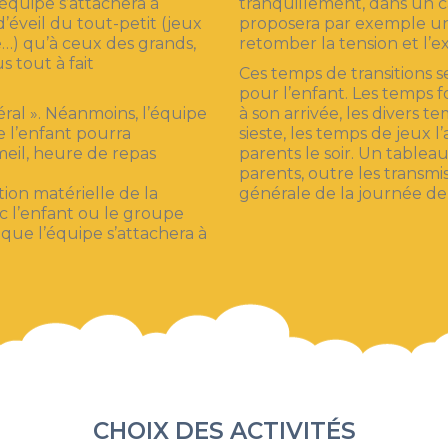
’équipe s’attachera à
tranquillement, dans un ca
éveil du tout-petit (jeux
proposera par exemple un 
e…) qu’à ceux des grands,
retomber la tension et l’ex
 tout à fait
Ces temps de transitions s
pour l’enfant. Les temps fo
ral ». Néanmoins, l’équipe
à son arrivée, les divers t
e l’enfant pourra
sieste, les temps de jeux l’
il, heure de repas
parents le soir. Un table
parents, outre les transmis
ion matérielle de la
générale de la journée de
c l’enfant ou le groupe
 que l’équipe s’attachera à
CHOIX DES ACTIVITÉS