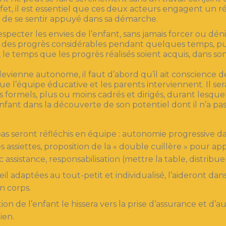
ffet, il est essentiel que ces deux acteurs engagent un r
t de se sentir appuyé dans sa démarche.
especter les envies de l’enfant, sans jamais forcer ou déni
re des progrès considérables pendant quelques temps, pu
 le temps que les progrès réalisés soient acquis, dans so
vienne autonome, il faut d’abord qu’il ait conscience de
i que l’équipe éducative et les parents interviennent. Il se
 formels, plus ou moins cadrés et dirigés, durant lesquel
ant dans la découverte de son potentiel dont il n’a pas
as seront réfléchis en équipe : autonomie progressive da
s assiettes, proposition de la « double cuillère » pour ap
assistance, responsabilisation (mettre la table, distribuer
eil adaptées au tout-petit et individualisé, l’aideront dans
n corps.
tion de l’enfant le hissera vers la prise d’assurance et d’
ien.