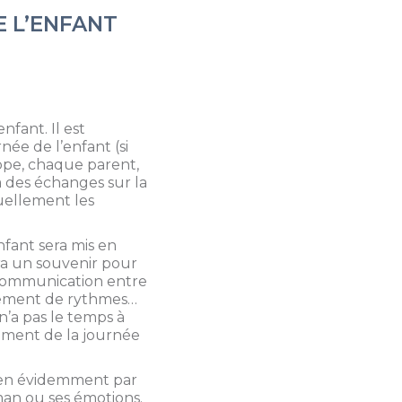
E L’ENFANT
nfant. Il est
ée de l’enfant (si
ppe, chaque parent,
à des échanges sur la
tuellement les
nfant sera mis en
era un souvenir pour
e communication entre
gement de rythmes…
n’a pas le temps à
ement de la journée
 bien évidemment par
man ou ses émotions.