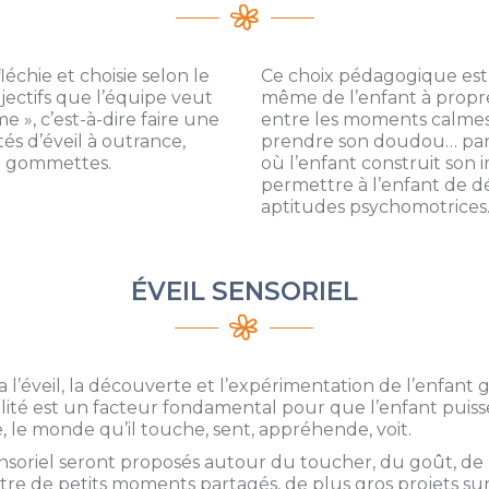
échie et choisie selon le
Ce choix pédagogique est f
bjectifs que l’équipe veut
même de l’enfant à propre
me », c’est-à-dire faire une
entre les moments calmes o
ités d’éveil à outrance,
prendre son doudou… parce
de gommettes.
où l’enfant construit son 
permettre à l’enfant de dé
aptitudes psychomotrices
ÉVEIL SENSORIEL
l’éveil, la découverte et l’expérimentation de l’enfant g
alité est un facteur fondamental pour que l’enfant puiss
 le monde qu’il touche, sent, appréhende, voit.
nsoriel seront proposés autour du toucher, du goût, de l’
être de petits moments partagés, de plus gros projets sur