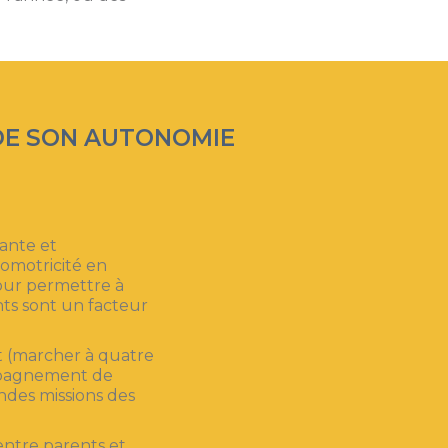
DE SON AUTONOMIE
rante et
homotricité en
our permettre à
nts sont un facteur
t (marcher à quatre
ompagnement de
ndes missions des
entre parents et