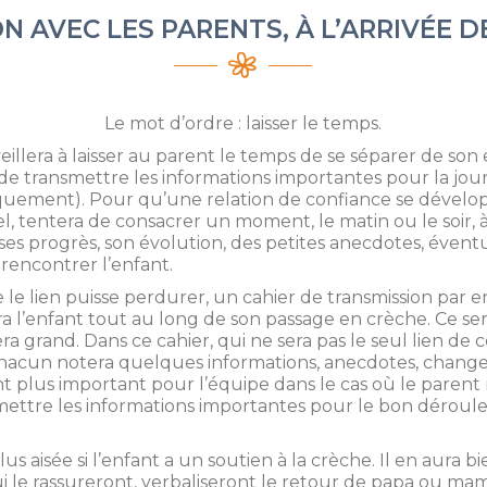
N AVEC LES PARENTS, À L’ARRIVÉE D
Le mot d’ordre : laisser le temps.
illera à laisser au parent le temps de se séparer de son e
de transmettre les informations importantes pour la journ
niquement). Pour qu’une relation de confiance se dévelo
, tentera de consacrer un moment, le matin ou le soir, 
 ses progrès, son évolution, des petites anecdotes, éven
 rencontrer l’enfant.
 le lien puisse perdurer, un cahier de transmission par e
vra l’enfant tout au long de son passage en crèche. Ce s
sera grand. Dans ce cahier, qui ne sera pas le seul lien d
chacun notera quelques informations, anecdotes, chan
nt plus important pour l’équipe dans le cas où le parent 
smettre les informations importantes pour le bon déroul
us aisée si l’enfant a un soutien à la crèche. Il en aura
ui le rassureront, verbaliseront le retour de papa ou ma